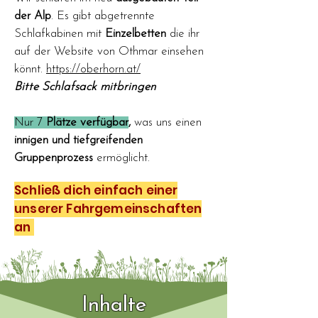
der Alp
. Es gibt abgetrennte
Schlafkabinen mit
Einzelbetten
die ihr
auf der Website von Othmar einsehen
könnt.
https://oberhorn.at/
Bitte Schlafsack mitbringen
Nur 7
Plätze
verfügbar
,
was uns einen
innigen und tiefgreifenden
Gruppenprozess
ermöglicht.
Schließ dich einfach einer
unserer Fahrgemeinschaften
an
Inhalte