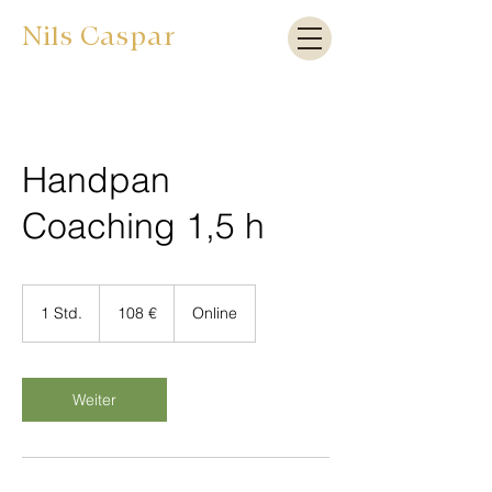
Nils Caspar
Handpan
Coaching 1,5 h
108
Euro
1 Std.
1
108 €
Online
S
t
d
Weiter