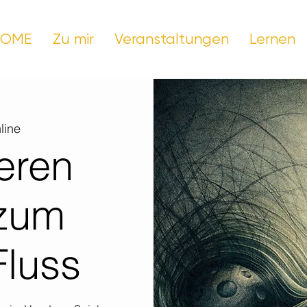
HOME
Zu mir
Veranstaltungen
Lernen
line
eren
 zum
Fluss