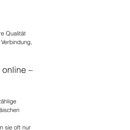
e Qualität 
r Verbindung, 
online – 
ählige 
äischen 
 sie oft nur 