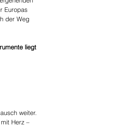
tiefgehenden 
er Europas 
ch der Weg 
rumente liegt 
tausch weiter. 
mit Herz – 