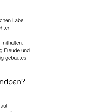
schen Label 
chten 
 mithalten.
ig Freude und 
tig gebautes 
Handpan?
 auf 