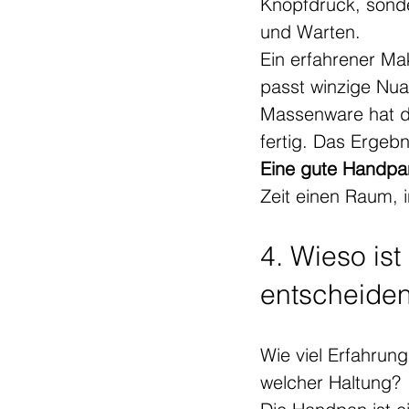
Knopfdruck, sond
und Warten.
Ein erfahrener Ma
passt winzige Nua
Massenware hat da
fertig. Das Ergebn
Eine gute Handpan 
Zeit einen Raum, 
4. Wieso is
entscheide
Wie viel Erfahrun
welcher Haltung?