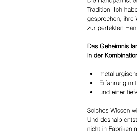
Die Handpan ist e
Tradition. Ich hab
gesprochen, ihre 
zur perfekten Ha
Das Geheimnis lan
in der Kombinatio
metallurgisc
Erfahrung mi
und einer tie
Solches Wissen wir
Und deshalb entst
nicht in Fabriken 