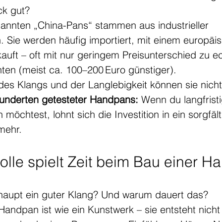
ck gut?
nannten „China-Pans“ stammen aus industrieller 
 Sie werden häufig importiert, mit einem europäi
auft – oft mit nur geringem Preisunterschied zu e
nten (meist ca. 100–200 Euro günstiger).
des Klangs und der Langlebigkeit können sie nicht
underten getesteter Handpans: 
Wenn du langfrist
möchtest, lohnt sich die Investition in ein sorgfäl
mehr.
olle spielt Zeit beim Bau einer 
haupt ein guter Klang? Und warum dauert das?
andpan ist wie ein Kunstwerk – sie entsteht nicht