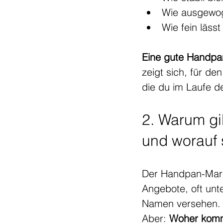
Wie ausgewog
Wie fein läss
Eine gute Handpan
zeigt sich, für de
die du im Laufe de
2. Warum gi
und worauf 
Der Handpan-Markt
Angebote, oft unt
Namen versehen.
Aber: 
Woher komme