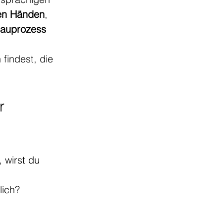
den Händen
, 
 Bauprozess
 findest, die 
r 
 wirst du 
lich?